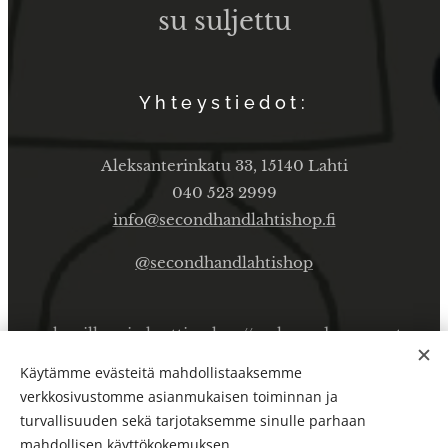
su suljettu
Yhteystiedot:
Aleksanterinkatu 33, 15140 Lahti
040 523 2999
info@secondhandlahtishop.fi
@secondhandlahtishop
shopilla vain korttimaksu // only card payment
Käytämme evästeitä mahdollistaaksemme
verkkosivustomme asianmukaisen toiminnan ja
Secondhandlahti Oy / Kaikki oikeudet pidätetään 2025
turvallisuuden sekä tarjotaksemme sinulle parhaan
Evästeet
mahdollisen käyttökokemuksen.